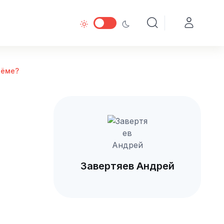
иёме?
Завертяев Андрей